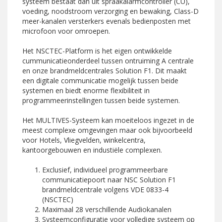
systeem bestaat dan uit spraakalarmcontroller (CU),
voeding, noodstroom verzorging en bewaking, Class-D
meer-kanalen versterkers evenals bedienposten met
microfoon voor omroepen.
Het NSCTEC-Platform is het eigen ontwikkelde
cummunicatieonderdeel tussen ontruiming A centrale
en onze brandmeldcentrales Solution F1. Dit maakt
een digitale communicatie mogelijk tussen beide
systemen en biedt enorme flexibiliteit in
programmeerinstellingen tussen beide systemen.
Het MULTIVES-Systeem kan moeiteloos ingezet in de
meest complexe omgevingen maar ook bijvoorbeeld
voor Hotels, Vliegvelden, winkelcentra,
kantoorgebouwen en industiële complexen.
Exclusief, individueel programmeerbare
communicatiepoort naar NSC Solution F1
brandmeldcentrale volgens VDE 0833-4
(NSCTEC)
Maximaal 28 verschillende Audiokanalen
Systeemconfiguratie voor volledige systeem op