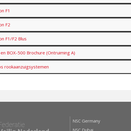
on F1
on F2
on F1/F2 Blus
en BOX-500 Brochure (Ontruiming A)
os rookaanzuigsystemen
NSC Germany
NSC Dubai