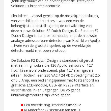
gebruikgemaakt van de ervaring met de uitstekende
Solution F1 brandmeldcentrale.
Flexibiliteit – vooral gericht op de mogelijke aansluiting
van verschillende detectors – was een van de
belangrijkste doelstellingen bij de ontwikkeling van
deze nieuwe Solution F2 Dutch Design. De Solution F2
Dutch Design is dan ook compatibel met de nieuwste
analoge adresseerbare detectors van Hochiki en Apollo
– twee van de grootste spelers op de wereldwijde
detectormarkt met open protocol.
De Solution F2 Dutch Design is standaard uitgerust
met een ringmodule die 126 Apollo-sensors of 127
Hochiki-sensors ondersteunt, plus 127 alarmgevers
(alleen Hochiki), een 230 VAC / 24 VDC voeding met 2,5
of 3,5 Amp, een bedieningspaneel met toetsenbord en
grafische LCD-module, USB- en RS232-interface en
verschillende in- en uitgangen. De volgende
uitbreidingsmodules zijn verkrijgbaar:
■
Een tweede ring uitbreidingsmodule
■
I/O-interface (2 sirene-uitgangen, 3