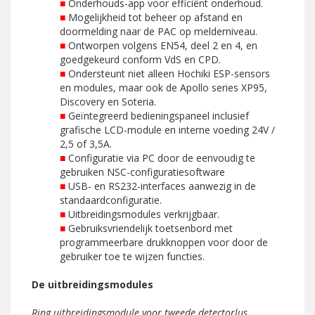
■
Onderhouds-app voor efficiënt onderhoud.
■
Mogelijkheid tot beheer op afstand en
doormelding naar de PAC op melderniveau.
■
Ontworpen volgens EN54, deel 2 en 4, en
goedgekeurd conform VdS en CPD.
■
Ondersteunt niet alleen Hochiki ESP-sensors
en modules, maar ook de Apollo series XP95,
Discovery en Soteria.
■
Geïntegreerd bedieningspaneel inclusief
grafische LCD-module en interne voeding 24V /
2,5 of 3,5A.
■
Configuratie via PC door de eenvoudig te
gebruiken NSC-configuratiesoftware
■
USB- en RS232-interfaces aanwezig in de
standaardconfiguratie.
■
Uitbreidingsmodules verkrijgbaar.
■
Gebruiksvriendelijk toetsenbord met
programmeerbare drukknoppen voor door de
gebruiker toe te wijzen functies.
De uitbreidingsmodules
Ring uitbreidingsmodule voor tweede detectorlus