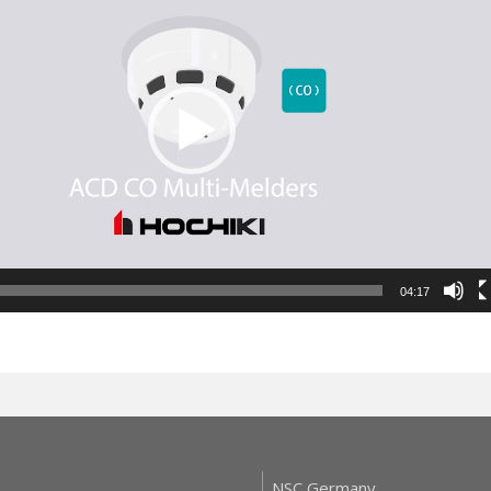
04:17
NSC Germany