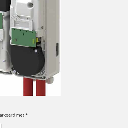
markeerd met
*