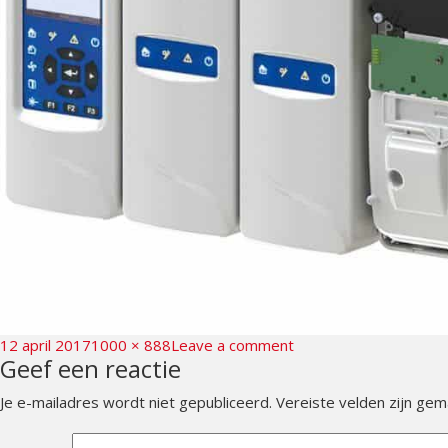
Posted
Full
on
12 april 2017
1000 × 888
Leave a comment
Geef een reactie
on
size
stratos-
cluster
Je e-mailadres wordt niet gepubliceerd.
Vereiste velden zijn ge