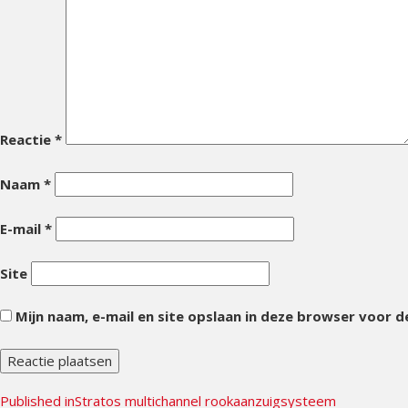
Reactie
*
Naam
*
E-mail
*
Site
Mijn naam, e-mail en site opslaan in deze browser voor d
Bericht
Published in
Stratos multichannel rookaanzuigsysteem