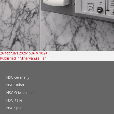
Bericht
Posted
Full
26 februari 2026
1536 × 1024
on
size
Published in
Minervahuis I en II
navigatie
NSC Germany
NSC Dubai
NSC Griekenland
NSC Italië
NSC Spanje