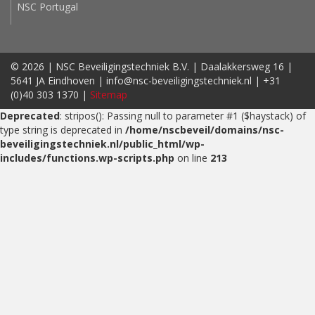
NSC Portugal
© 2026 | NSC Beveiligingstechniek B.V. | Daalakkersweg 16 |
5641 JA Eindhoven | info@nsc-beveiligingstechniek.nl | +31
(0)40 303 1370 |
Sitemap
Deprecated
: stripos(): Passing null to parameter #1 ($haystack) of
type string is deprecated in
/home/nscbeveil/domains/nsc-
beveiligingstechniek.nl/public_html/wp-
includes/functions.wp-scripts.php
on line
213