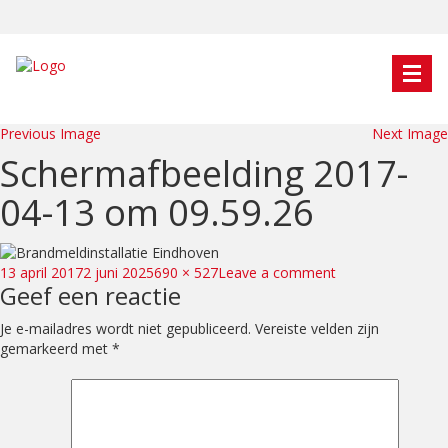
Previous Image
Next Image
Schermafbeelding 2017-
04-13 om 09.59.26
Posted
Full
on
13 april 2017
2 juni 2025
690 × 527
Leave a comment
Geef een reactie
on
size
Schermafbeeldin
2017-
Je e-mailadres wordt niet gepubliceerd.
Vereiste velden zijn
04-
gemarkeerd met
*
13
om
09.59.26