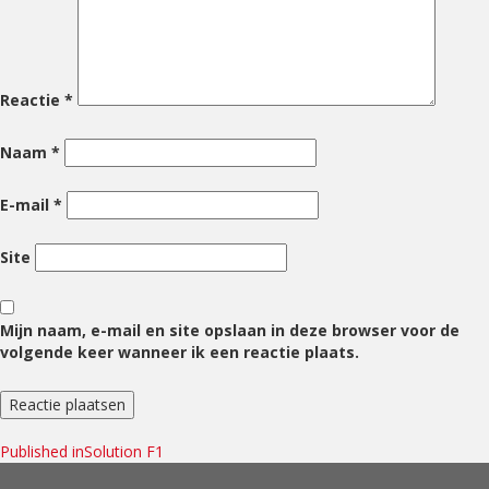
Reactie
*
Naam
*
E-mail
*
Site
Mijn naam, e-mail en site opslaan in deze browser voor de
volgende keer wanneer ik een reactie plaats.
Bericht
Published in
Solution F1