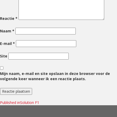
Reactie
*
Naam
*
E-mail
*
Site
Mijn naam, e-mail en site opslaan in deze browser voor de
volgende keer wanneer ik een reactie plaats.
Bericht
Published in
Solution F1
navigatie