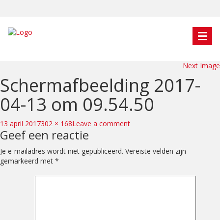
Next Image
Schermafbeelding 2017-
04-13 om 09.54.50
Posted
Full
on
13 april 2017
302 × 168
Leave a comment
Geef een reactie
on
size
Schermafbeelding
2017-
Je e-mailadres wordt niet gepubliceerd.
Vereiste velden zijn
04-
gemarkeerd met
*
13
om
09.54.50