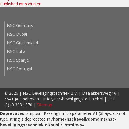
on
size
Published in
Producten
navigatie
NSC Germany
NSC Dubai
NSC Griekenland
NSC Italië
NSC Spanje
NSC Portugal
© 2026 | NSC Beveiligingstechniek B.V. | Daalakkersweg 16 |
5641 JA Eindhoven | info@nsc-beveiligingstechniek.nl | +31
(0)40 303 1370 |
Sitemap
Deprecated
: stripos(): Passing null to parameter #1 ($haystack) of
type string is deprecated in
/home/nscbeveil/domains/nsc-
beveiligingstechniek.nl/public_html/wp-