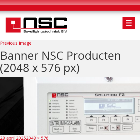
Previous Image
Banner NSC Producten
(2048 x 576 px)
Bericht
Posted
Full
28 april 2025
2048 × 576