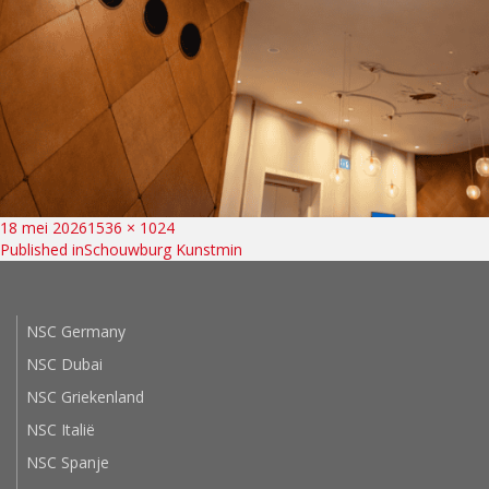
Bericht
Posted
Full
18 mei 2026
1536 × 1024
on
size
Published in
Schouwburg Kunstmin
navigatie
NSC Germany
NSC Dubai
NSC Griekenland
NSC Italië
NSC Spanje