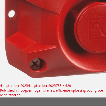
Bericht
Posted
Full
4 september 2025
4 september 2025
738 × 620
on
size
Published in
Hoogvermogen sirenes: efficiënte oplossing voor grote
navigatie
bedrijfshallen