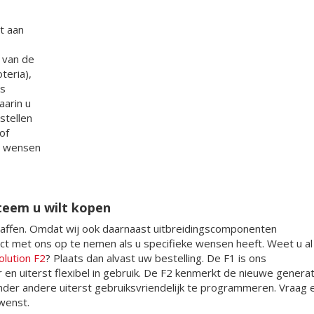
t aan
 van de
teria),
ns
arin u
 stellen
of
w wensen
teem u wilt kopen
haffen. Omdat wij ook daarnaast uitbreidingscomponenten
act met ons op te nemen als u specifieke wensen heeft. Weet u al
olution F2
? Plaats dan alvast uw bestelling. De F1 is ons
 en uiterst flexibel in gebruik. De F2 kenmerkt de nieuwe generat
nder andere uiterst gebruiksvriendelijk te programmeren. Vraag 
 wenst.