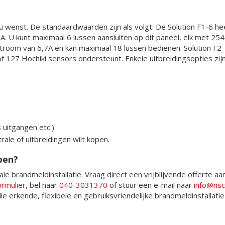
s u wenst. De standaardwaarden zijn als volgt: De Solution F1-6 he
 U kunt maximaal 6 lussen aansluiten op dit paneel, elk met 254
stroom van 6,7A en kan maximaal 18 lussen bedienen. Solution F2
 127 Hochiki sensors ondersteunt. Enkele uitbreidingsopties zijn
s uitgangen etc.)
ale of uitbreidingen wilt kopen.
pen?
le brandmeldinstallatie. Vraag direct een vrijblijvende offerte aa
ormulier
, bel naar
040-3031370
of stuur een e-mail naar
info@nsc
 die erkende, flexibele en gebruiksvriendelijke brandmeldinstallatie