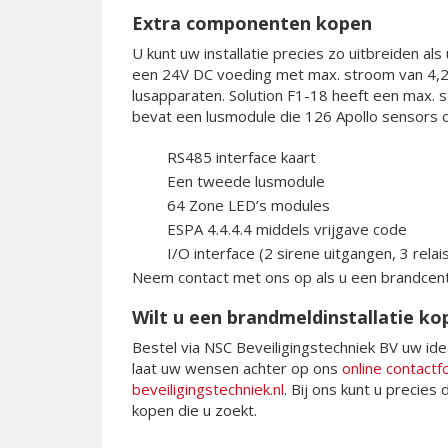
Extra componenten kopen
U kunt uw installatie precies zo uitbreiden al
een 24V DC voeding met max. stroom van 4,2A.
lusapparaten. Solution F1-18 heeft een max. 
bevat een lusmodule die 126 Apollo sensors of
RS485 interface kaart
Een tweede lusmodule
64 Zone LED’s modules
ESPA 4.4.4.4 middels vrijgave code
I/O interface (2 sirene uitgangen, 3 relai
Neem contact met ons op als u een brandcentr
Wilt u een brandmeldinstallatie ko
Bestel via NSC Beveiligingstechniek BV uw idea
laat uw wensen achter op ons
online contactf
beveiligingstechniek.nl
. Bij ons kunt u precies
kopen die u zoekt.