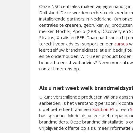
Onze NSC centrales maken wij eigenhandig in
Duitsland. Deze worden rechtstreeks verkoch
installerende partners in Nederland. Om onze
centrales te creëren, gebruiken wij producten
merken Hochiki, Apollo (XP95, Discovery en So
Stratos, Xtralis en FFE. Daarnaast kunt u bij o
terecht voor advies, support en een
cursus
wa
leert zelf uw brandmeldinstallatie in bedrijf te
en te onderhouden. Wilt u een product kopen 
behoeft u eerst wat advies? Neem voor al u
contact met ons op.
Als u niet weet welk brandmeldsys
U kunt verschillende producten via ons aansc
aanbieden, is het verstandig persoonlijk cont
u behoefte heeft aan een
Solution F1
of een
S
basisproduct. Modulair, universeel toepasbaar
brandmelders. Deze brandmeldinstallatie is o
vrijblijvende offerte op als u meer informatie