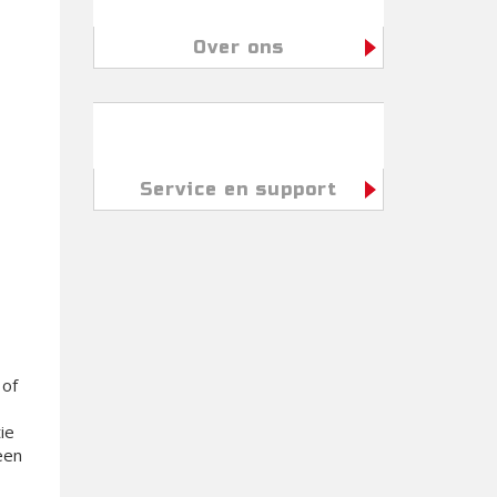
Over ons
Service en support
 of
ie
een