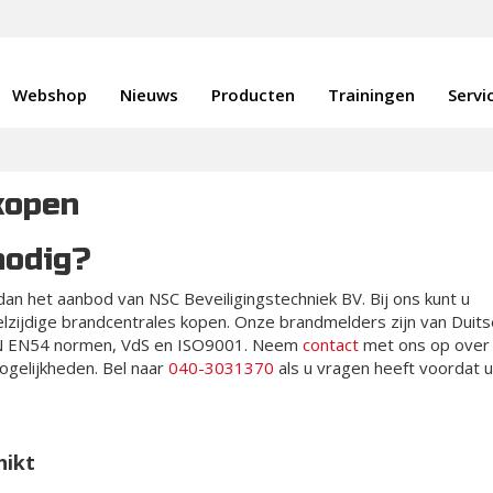
Webshop
Nieuws
Producten
Trainingen
Servi
kopen
nodig?
 dan het aanbod van NSC Beveiligingstechniek BV. Bij ons kunt u
eelzijdige brandcentrales kopen. Onze brandmelders zijn van Duit
DIN EN54 normen, VdS en ISO9001. Neem
contact
met ons op over
gelijkheden. Bel naar
040-3031370
als u vragen heeft voordat u
hikt