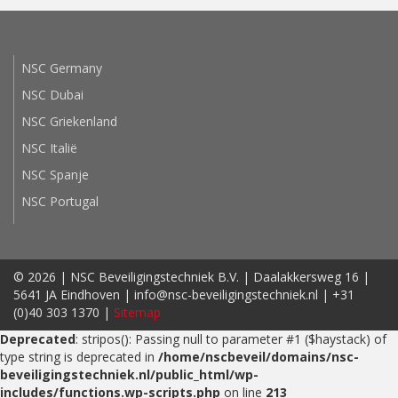
NSC Germany
NSC Dubai
NSC Griekenland
NSC Italië
NSC Spanje
NSC Portugal
© 2026 | NSC Beveiligingstechniek B.V. | Daalakkersweg 16 |
5641 JA Eindhoven | info@nsc-beveiligingstechniek.nl | +31
(0)40 303 1370 |
Sitemap
Deprecated
: stripos(): Passing null to parameter #1 ($haystack) of
type string is deprecated in
/home/nscbeveil/domains/nsc-
beveiligingstechniek.nl/public_html/wp-
includes/functions.wp-scripts.php
on line
213