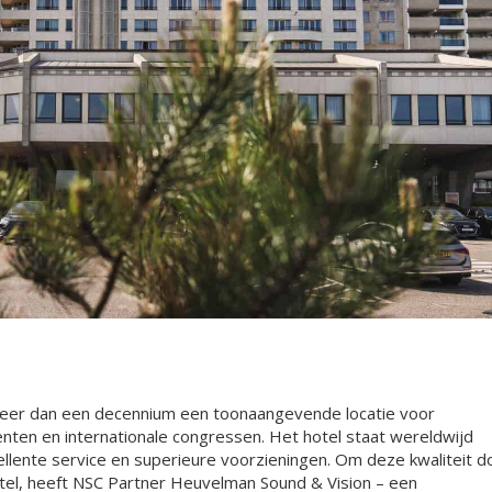
l meer dan een decennium een toonaangevende locatie voor
nten en internationale congressen. Het hotel staat wereldwijd
ellente service en superieure voorzieningen. Om deze kwaliteit d
hotel, heeft NSC Partner Heuvelman Sound & Vision – een