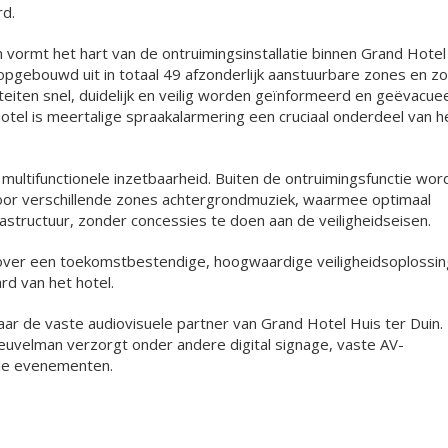
d.
ormt het hart van de ontruimingsinstallatie binnen Grand Hotel
 opgebouwd uit in totaal 49 afzonderlijk aanstuurbare zones en z
eiten snel, duidelijk en veilig worden geïnformeerd en geëvacue
otel is meertalige spraakalarmering een cruciaal onderdeel van h
 multifunctionele inzetbaarheid. Buiten de ontruimingsfunctie wor
oor verschillende zones achtergrondmuziek, waarmee optimaal
structuur, zonder concessies te doen aan de veiligheidseisen.
over een toekomstbestendige, hoogwaardige veiligheidsoplossin
rd van het hotel.
aar de vaste audiovisuele partner van Grand Hotel Huis ter Duin.
euvelman verzorgt onder andere digital signage, vaste AV-
nale evenementen.