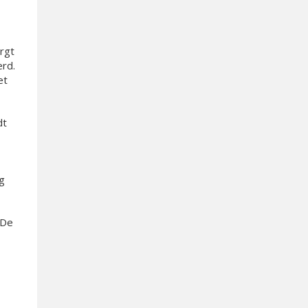
orgt
erd.
et
dt
g
 De