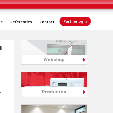
Partnerlogin
ce
Referenties
Contact
n
Webshop
n
Producten
r