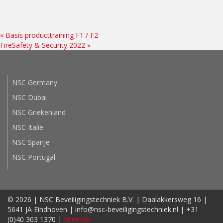
«
Basis producttraining F1 / F2
FireSafety & Security 2022
»
NSC Germany
NSC Dubai
NSC Griekenland
NSC Italië
NSC Spanje
NSC Portugal
© 2026 | NSC Beveiligingstechniek B.V. | Daalakkersweg 16 |
5641 JA Eindhoven | info@nsc-beveiligingstechniek.nl | +31
(0)40 303 1370 |
Sitemap