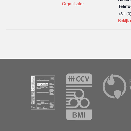
Organisator
Telef
+31 (0
Bekijk 