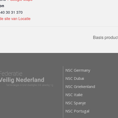
oon
)40 30 31 370
de site van Locatie
Basis product
NSC Germany
NSC Dubai
NSC Griekenland
NSC Italië
NSC Spanje
NSC Portugal