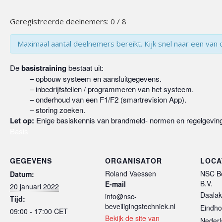
Geregistreerde deelnemers: 0 / 8
Maximaal aantal deelnemers bereikt. Kijk snel naar een van 
De
basistraining
bestaat uit:
– opbouw systeem en aansluitgegevens.
– inbedrijfstellen / programmeren van het systeem.
– onderhoud van een F1/F2 (smartrevision App).
– storing zoeken.
Let op:
Enige basiskennis van brandmeld- normen en regelgeving 
Basis
GEGEVENS
ORGANISATOR
LOCA
Roland Vaessen
NSC Be
Datum:
B.V.
E-mail
20 januari 2022
Daalak
info@nsc-
Tijd:
beveiligingstechniek.nl
Eindh
09:00 - 17:00
CET
Bekijk de site van
Nederl