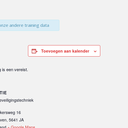
onze andere training data
Toevoegen aan kalender
is een vereist.
TIE
veiligingstechniek
kersweg 16
oven
,
5641 JA
and
+ Google Maps