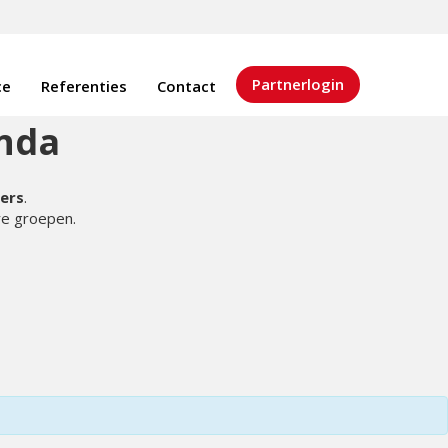
Partnerlogin
ce
Referenties
Contact
nda
ners
.
re groepen.