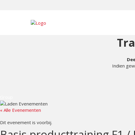
Tr
Dee
Indien gew
Group
« Alle Evenementen
Dit evenement is voorbij.
Basis producttraining F1 /