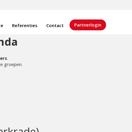
Partnerlogin
ce
Referenties
Contact
nda
ners
.
re groepen.
erkrade)