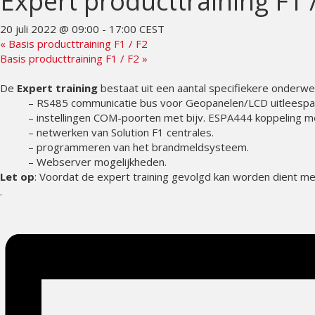
Expert producttraining F1 
20 juli 2022 @ 09:00
-
17:00
CEST
«
Basis producttraining F1 / F2
Basis producttraining F1 / F2
»
De
Expert training
bestaat uit een aantal specifiekere onderwe
– RS485 communicatie bus voor Geopanelen/LCD uitleespa
– instellingen COM-poorten met bijv. ESPA444 koppeling m
– netwerken van Solution F1 centrales.
– programmeren van het brandmeldsysteem.
– Webserver mogelijkheden.
Let op
: Voordat de expert training gevolgd kan worden dient men
.