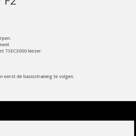
/ F2
rpen:
neel.
et TSEC3000 kiezer.
 eerst de basisstraining te volgen.