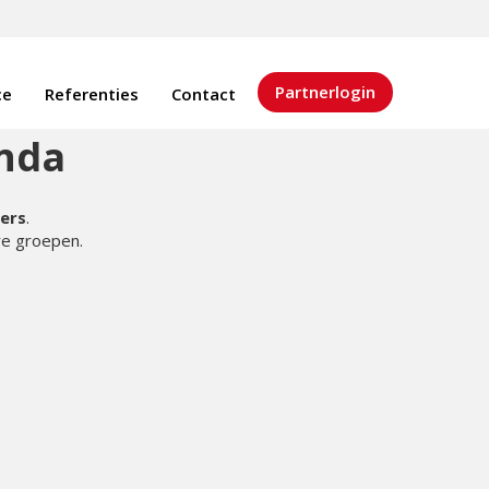
Partnerlogin
ce
Referenties
Contact
nda
ners
.
re groepen.