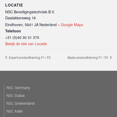
LOCATIE
NSC Beveiligingstechniek B.V.
Daalakkersweg 16
Eindhoven
,
5641 JA
Nederland
+ Google Maps
Telefoon
+31 (0)40 30 31 370
Bekijk de site van Locatie
Expert producttraining F1 / F2
Basis producttraining F1 / F2
NSC Germany
NSC Dubai
NSC Griekenland
NSC Italië